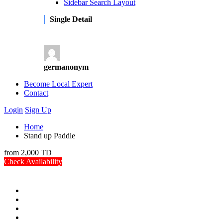
Sidebar Search Layout
Single Detail
germanonym
Become Local Expert
Contact
Login
Sign Up
Home
Stand up Paddle
from
2,000 TD
Check Availability