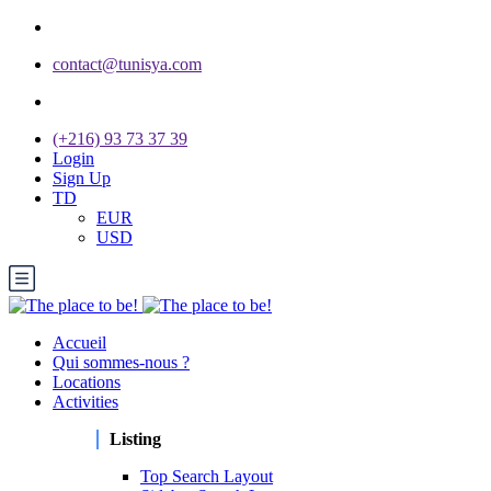
contact@tunisya.com
(+216) 93 73 37 39
Login
Sign Up
TD
EUR
USD
Accueil
Qui sommes-nous ?
Locations
Activities
Listing
Top Search Layout