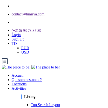
contact@tunisya.com
(+216) 93 73 37 39
Login
Sign Up
TD
EUR
USD
Accueil
Qui sommes-nous ?
Locations
Activities
Listing
Top Search Layout