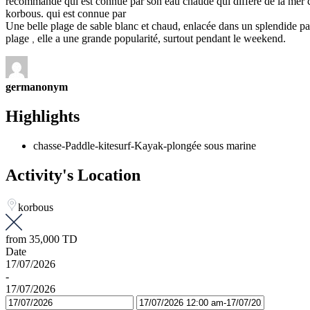
recommandé
qui
est
connue
par
son
eau
chaude
qui
diffère
de
la
mer
korbous. qui est connue par
Une
belle
plage
de
sable
blanc
et
chaud
,
enlacée
dans
un
splendide
pa
plage
elle
a
une
grande
popularité
,
surtout
pendant
le
weekend
.
,
germanonym
Highlights
chasse-Paddle-kitesurf-Kayak-plongée sous marine
Activity's Location
korbous
from
35,000 TD
Date
17/07/2026
-
17/07/2026