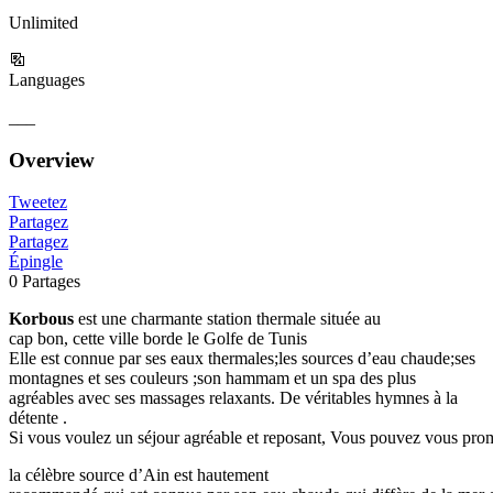
Unlimited
Languages
___
Overview
Tweetez
Partagez
Partagez
Épingle
0
Partages
Korbous
est une charmante station thermale située au
cap
bon,
cette ville borde le
Golfe
de Tunis
Elle est connue par ses eaux thermales;
les
sources d’eau chaude;ses
montagnes et ses couleurs ;son hammam et un spa des plus
agréables avec ses massages relaxants. De véritables hymnes à la
détente .
Si vous voulez un séjour agréable et
reposant,
Vous pouvez vous promen
la
célèbre
source
d’Ain
est hautement