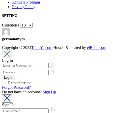
Affiliate Program
Privacy Policy
SETTING
Currencies
germanonym
Copyright © 2024
TunisYa.com
Hosted & created by
elBoita.com
Log In
Remember me
Forgot Password?
Do not have an account?
Sign Up
Sign Up