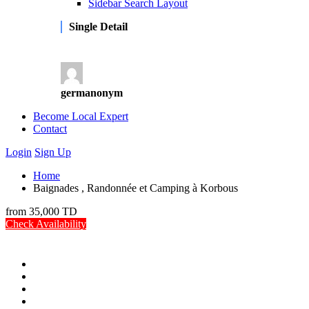
Sidebar Search Layout
Single Detail
germanonym
Become Local Expert
Contact
Login
Sign Up
Home
Baignades , Randonnée et Camping à Korbous
from
35,000 TD
Check Availability